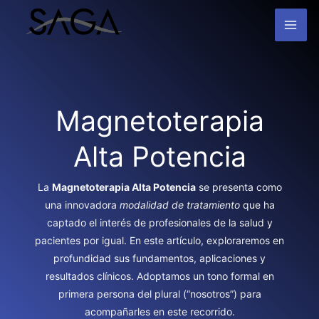
Ir
MAI
al
contenido
ME
Magnetoterapia
Alta Potencia
La
Magnetoterapia
Alta Potencia
se presenta como
una innovadora
modalidad de tratamiento
que ha
captado el interés de profesionales de la salud y
pacientes por igual. En este artículo, exploraremos en
profundidad sus fundamentos, aplicaciones y
resultados clínicos. Adoptamos un tono formal en
primera persona del plural (“nosotros”) para
acompañarles en este recorrido.