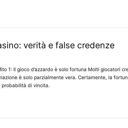
sino: verità e false credenze
o 1: Il gioco d’azzardo è solo fortuna Molti giocatori cr
mazione è solo parzialmente vera. Certamente, la fortu
robabilità di vincita.