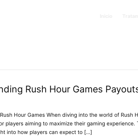
Inicio
Trata
anding Rush Hour Games Payout
 Rush Hour Games When diving into the world of Rush 
or players aiming to maximize their gaming experience. T
ht into how players can expect to […]