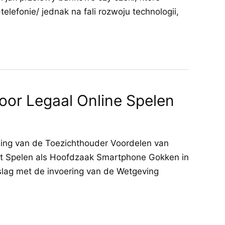
efonie/ jednak na fali rozwoju technologii,
oor Legaal Online Spelen
ning van de Toezichthouder Voordelen van
ust Spelen als Hoofdzaak Smartphone Gokken in
lag met de invoering van de Wetgeving