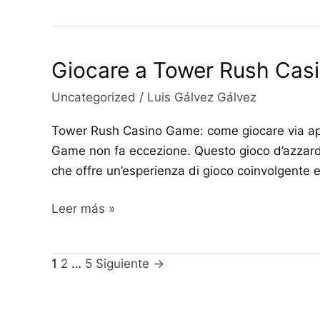
Online
Spelen
Giocare a Tower Rush Casin
Giocare
a
Uncategorized
/
Luis Gálvez Gálvez
Tower
Rush
Tower Rush Casino Game: come giocare via app
Casino:
Game non fa eccezione. Questo gioco d’azzardo i
focus
che offre un’esperienza di gioco coinvolgente e
sull’app
mobile
Leer más »
1
2
…
5
Siguiente
→