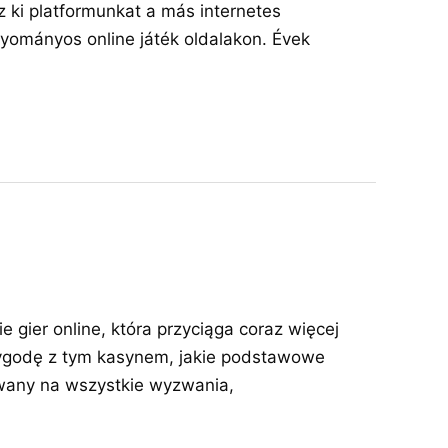
ki platformunkat a más internetes
agyományos online játék oldalakon. Évek
gier online, która przyciąga coraz więcej
zygodę z tym kasynem, jakie podstawowe
towany na wszystkie wyzwania,