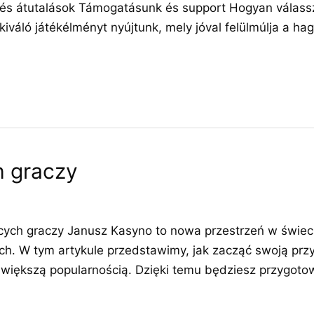
 átutalások Támogatásunk és support Hogyan válassz 
kiváló játékélményt nyújtunk, mely jóval felülmúlja a h
h graczy
ch graczy Janusz Kasyno to nowa przestrzeń w świecie 
ych. W tym artykule przedstawimy, jak zacząć swoją pr
największą popularnością. Dzięki temu będziesz przygo