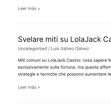
Payouts
Leer más »
Svelare miti su LolaJack Ca
Svelare
miti
Uncategorized
/
Luis Gálvez Gálvez
su
LolaJack
Miti comuni su LolaJack Casino: cosa sapere Mit
Casino:
esclusivamente sulla fortuna, ma questa affer
verità
strategie e tecniche che possono aumentare le p
e
false
Leer más »
credenze