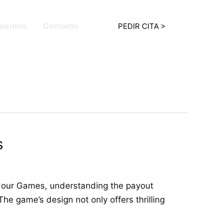
mientos
Contacto
PEDIR CITA >
s
Hour Games, understanding the payout
he game’s design not only offers thrilling