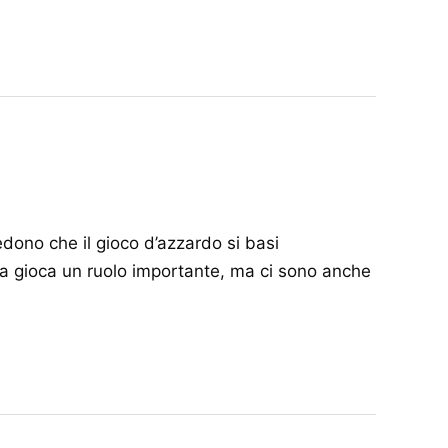
edono che il gioco d’azzardo si basi
na gioca un ruolo importante, ma ci sono anche