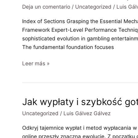
Road:
Deja un comentario
/
Uncategorized
/
Luis Gál
The
Complete
Index of Sections Grasping the Essential Mec
Manual
Framework Expert-Level Performance Techniqu
to
sophisticated evolution in gambling entertain
Perfecting
The fundamental foundation focuses
The
Strategic
Leer más »
Gambling
Game
Jak wypłaty i szybkość got
Jak
wypłaty
Uncategorized
/
Luis Gálvez Gálvez
i
szybkość
Odkryj tajemnice wypłat i metod wypłacania w i
gotówki
online przeszły znaczną ewolucję. Z początku 