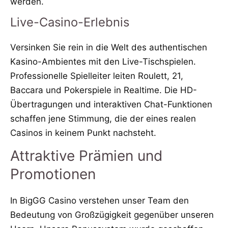
werden.
Live-Casino-Erlebnis
Versinken Sie rein in die Welt des authentischen
Kasino-Ambientes mit den Live-Tischspielen.
Professionelle Spielleiter leiten Roulett, 21,
Baccara und Pokerspiele in Realtime. Die HD-
Übertragungen und interaktiven Chat-Funktionen
schaffen jene Stimmung, die der eines realen
Casinos in keinem Punkt nachsteht.
Attraktive Prämien und
Promotionen
In BigGG Casino verstehen unser Team den
Bedeutung von Großzügigkeit gegenüber unseren