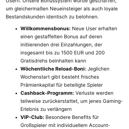
Usern. Unsere Bonussystem wurde geschaffen,
um gleichermaßen Neueinsteiger als auch loyale
Bestandskunden identisch zu belohnen.
Willkommensbonus:
Neue User erhalten
einen gestaffelten Bonus auf deren
initiierenden drei Einzahlungen, der
insgesamt bis zu 1500 EUR und 200
Gratisdrehs beinhalten kann
Wöchentliche Reload-Boni:
Jeglichen
Wochenstart gibt besteht frisches
Prämienkapital für beteiligte Spieler
Cashback-Programm:
Verluste werden
teilweise zurückerstattet, um jenes Gaming-
Erlebnis zu verlängern
VIP-Club:
Besondere Benefits für
Großspieler mit individuellem Account-