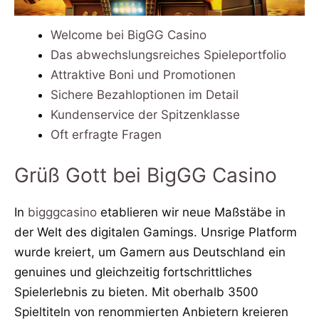
Welcome bei BigGG Casino
Das abwechslungsreiches Spieleportfolio
Attraktive Boni und Promotionen
Sichere Bezahloptionen im Detail
Kundenservice der Spitzenklasse
Oft erfragte Fragen
Grüß Gott bei BigGG Casino
In
bigggcasino
etablieren wir neue Maßstäbe in
der Welt des digitalen Gamings. Unsrige Platform
wurde kreiert, um Gamern aus Deutschland ein
genuines und gleichzeitig fortschrittliches
Spielerlebnis zu bieten. Mit oberhalb 3500
Spieltiteln von renommierten Anbietern kreieren