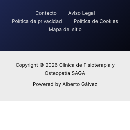
Contacto
Aviso Legal
Política de privacidad
Política de Cookies
Mapa del sitio
Copyright © 2026 Clínica de Fisioterapia y
Osteopatía SAGA
Powered by Alberto Gálvez