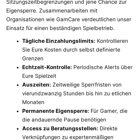
Sitzungszeitbegrenzungen und jene Chance zur
Eigensperre. Zusammenarbeiten mit
Organisationen wie GamCare verdeutlichen unser
Einsatz für einen beständigen Spielbetrieb.
Tägliche Einzahlungslimits:
Kontrollieren
Sie Eure Kosten durch selbst definierte
Grenzen
Echtzeit-Kontrolle:
Periodische Alerts über
Eure Spielzeit
Auszeiten:
Zeitweilige Sperrfristen von
vierundzwanzig Stunden bis hin zu etlichen
Monaten
Permanente Eigensperre:
Für Gamer, die
die andauernde Pause benötigen
Access zu Beratungsstellen:
Direkte
Verknüpfungen zu expertenmäßigen