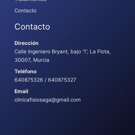
Contacto
Contacto
Dirección
Calle Ingeniero Bryant, bajo “i”, La Flota,
30007, Murcia
Teléfono
640875326 / 640875327
Email
clinicafisiosaga@gmail.com